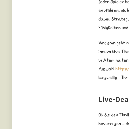
jeden Spieler b
entführen, bis h
dabei. Strategi
Fähigkeiten u
Vincispin geht 
innovative Tite
in Atem halten
Auswahl
https:
langweilig – Ihr
Live-Dea
Ob Sie den Thr
bevorzugen – da