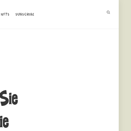
NFTS
NFTS
SUBSCRIBE
SUBSCRIBE
Sie
ie