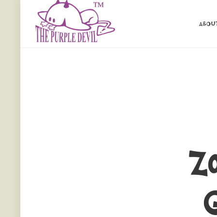
The
The
ABOUT
ABOUT
Purple
Purple
Devil
Devil
Zo
G