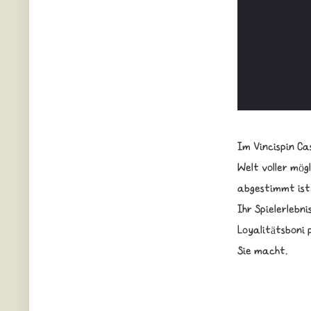
Im Vincispin Ca
Welt voller mög
abgestimmt ist,
Ihr Spielerlebn
Loyalitätsboni 
Sie macht.