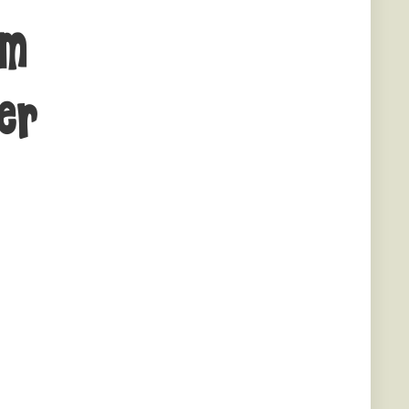
im
er