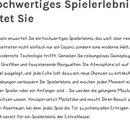
ochwertiges Spielerlebni
tet Sie
sino erwartet Sie ein hochwertiges Spielerlebnis, das weit über re
 betreten nicht einfach nur ein Casino, sondern eine moderne Welt,
dernste Technologie trifft. Genießen Sie reibungsloses Gameplay
 Grafiken und faszinierende Klangwelten. Die Atmosphäre ist auf
l ausgelegt, und jede Ecke lädt dazu ein, neue Chancen zu entdeck
ebungen verbessern Ihr Spielerlebnis und machen jeden Moment e
ter Spieler oder ein Anfänger sind – Sie werden die gelungene Mischu
hätzen wissen. Vincispin setzt Maßstäbe und macht Ihren Besuch 
Abenteuer, bei dem jedes Spiel die Tür zu potenziellen Erträgen 
h bereit für ein Spielerlebnis der Extraklasse!