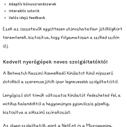
Adaptív bónuszrendszerek
Interaktív sztorik
Valós idejű feedback
Ezek az összetevők együttesen utánozhatatlan játéklégkört
teremtenek, biztosítva, hogy folyamatosan a széked szélén
ülj.
Kedvelt nyerőgépek neves szolgáltatóktól
A Betmatch Kaszinó kiemelkedő kínálatot kínál népszerű
slotokból a szerencsejáték-ipar legnevesebb szolgáltatóitól.
Lenyűgöző slot témák változatos kínálatát fedezheted fel, a
mitikus kalandoktól a hagyományos gyümölcsös gépekig,
biztosítva a sokszínű szórakozást.
Az olyan szolgáltatók, mint a NetEnt és a Microgaming,