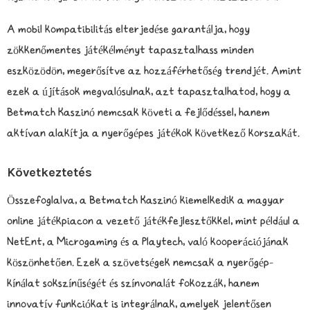
A mobil kompatibilitás elterjedése garantálja, hogy
zökkenőmentes játékélményt tapasztalhass minden
eszközödön, megerősítve az hozzáférhetőség trendjét. Amint
ezek a újítások megvalósulnak, azt tapasztalhatod, hogy a
Betmatch Kaszinó nemcsak követi a fejlődéssel, hanem
aktívan alakítja a nyerőgépes játékok következő korszakát.
Következtetés
Összefoglalva, a Betmatch Kaszinó kiemelkedik a magyar
online játékpiacon a vezető játékfejlesztőkkel, mint például a
NetEnt, a Microgaming és a Playtech, való kooperációjának
köszönhetően. Ezek a szövetségek nemcsak a nyerőgép-
kínálat sokszínűségét és színvonalát fokozzák, hanem
innovatív funkciókat is integrálnak, amelyek jelentősen