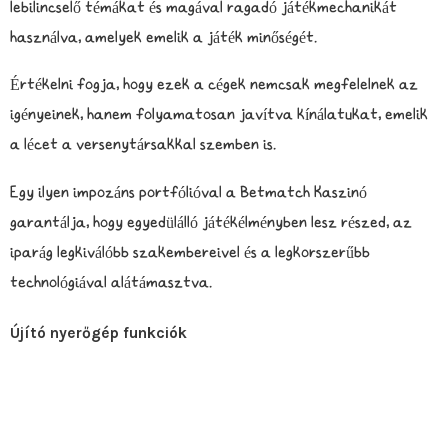
lebilincselő témákat és magával ragadó játékmechanikát
használva, amelyek emelik a játék minőségét.
Értékelni fogja, hogy ezek a cégek nemcsak megfelelnek az
igényeinek, hanem folyamatosan javítva kínálatukat, emelik
a lécet a versenytársakkal szemben is.
Egy ilyen impozáns portfólióval a Betmatch Kaszinó
garantálja, hogy egyedülálló játékélményben lesz részed, az
iparág legkiválóbb szakembereivel és a legkorszerűbb
technológiával alátámasztva.
Újító nyerőgép funkciók