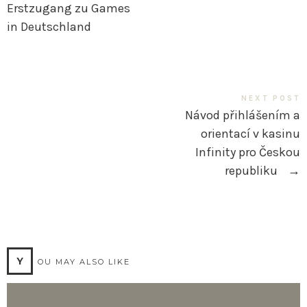
Erstzugang zu Games
in Deutschland
NEXT POST
Návod přihlášením a
orientací v kasinu
Infinity pro Českou
republiku
→
Y
OU MAY ALSO LIKE