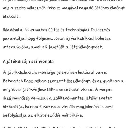
míg a széles választék friss és magával ragadó játékos élményt
biztosít.
Ráadásul a folyamatos újítás és technológiai fejlesztés
garantálja, hogy folyamatosan új funkciókkal léphetsz
interakcióba, amelyek javítják a játékélményedet.
A játékdizájn színvonala
A játékkialakítás minősége jelentősen hatással van a
Betmatch Kaszinóban szerzett összélményt, és ez gyakran a
mögöttes játékfejlesztőkre vezethető vissza. A magas
dizájnminőség nemcsak a zökkenőmentes játékmenetet
biztosítja, hanem fokozza a vizuális megjelenést is, ami
befolyásolja az elköteleződés mértékére.