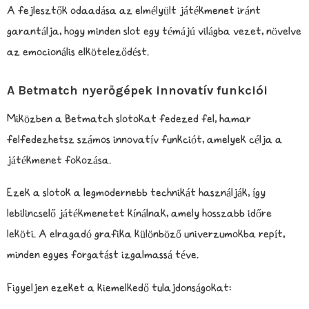
A fejlesztők odaadása az elmélyült játékmenet iránt
garantálja, hogy minden slot egy témájú világba vezet, növelve
az emocionális elköteleződést.
A Betmatch nyerőgépek innovatív funkciói
Miközben a Betmatch slotokat fedezed fel, hamar
felfedezhetsz számos innovatív funkciót, amelyek célja a
játékmenet fokozása.
Ezek a slotok a legmodernebb technikát használják, így
lebilincselő játékmenetet kínálnak, amely hosszabb időre
leköti. A elragadó grafika különböző univerzumokba repít,
minden egyes forgatást izgalmassá téve.
Figyeljen ezeket a kiemelkedő tulajdonságokat: