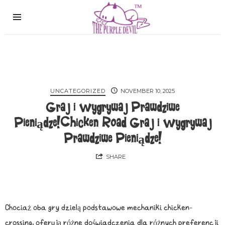
The
Purple
Devil
UNCATEGORIZED
NOVEMBER 10, 2025
Graj i Wygrywaj Prawdziwe
Pieniądze!Chicken Road Graj i Wygrywaj
Prawdziwe Pieniądze!
SHARE
Chociaż oba gry dzielą podstawowe mechaniki chicken-
crossing, oferują różne doświadczenia dla różnych preferencji