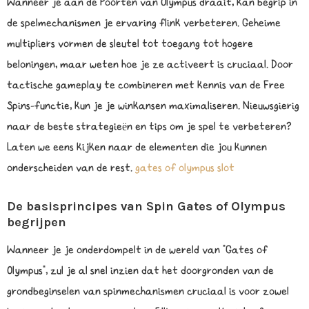
Wanneer je aan de Poorten van Olympus draait, kan begrip in
de spelmechanismen je ervaring flink verbeteren. Geheime
multipliers vormen de sleutel tot toegang tot hogere
beloningen, maar weten hoe je ze activeert is cruciaal. Door
tactische gameplay te combineren met kennis van de Free
Spins-functie, kun je je winkansen maximaliseren. Nieuwsgierig
naar de beste strategieën en tips om je spel te verbeteren?
Laten we eens kijken naar de elementen die jou kunnen
onderscheiden van de rest.
gates of olympus slot
De basisprincipes van Spin Gates of Olympus
begrijpen
Wanneer je je onderdompelt in de wereld van “Gates of
Olympus”, zul je al snel inzien dat het doorgronden van de
grondbeginselen van spinmechanismen cruciaal is voor zowel