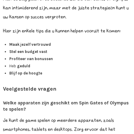
kan intimiderend zijn, maar met de juiste strategieën kunt u
uw kansen op succes vergroten.
Hier zijn enkele tips die u kunnen helpen vooruit te komen:
Maak jezelf vertrouwd
Stel een budget vast
Profiteer van bonussen
Heb
geduld
Blijf op de hoogte
Veelgestelde vragen
Welke apparaten zijn geschikt om Spin Gates of Olympus
te spelen?
Je kunt de game spelen op meerdere apparaten, zoals
smartphones, tablets en desktops. Zorg ervoor dat het