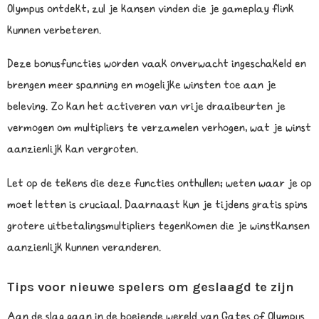
Olympus ontdekt, zul je kansen vinden die je gameplay flink
kunnen verbeteren.
Deze bonusfuncties worden vaak onverwacht ingeschakeld en
brengen meer spanning en mogelijke winsten toe aan je
beleving. Zo kan het activeren van vrije draaibeurten je
vermogen om multipliers te verzamelen verhogen, wat je winst
aanzienlijk kan vergroten.
Let op de tekens die deze functies onthullen; weten waar je op
moet letten is cruciaal. Daarnaast kun je tijdens gratis spins
grotere uitbetalingsmultipliers tegenkomen die je winstkansen
aanzienlijk kunnen veranderen.
Tips voor nieuwe spelers om geslaagd te zijn
Aan de slag gaan in de boeiende wereld van Gates of Olympus