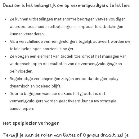
Daarom is het belangrijk om op vermenigvuldigers te letten:
Ze kunnen uitbetalingen met enorme bedragen verveelvoudigen,
waardoor bescheiden uitbetalingen in imposante uitbetalingen
kunnen veranderen.
Als u verschillende vermenigvuldigers tegelijk activeert, worden uw
totale beloningen aanzienlijk hoger.
Ze voegen een element van tactiek toe, omdat het managen van
weddenschappen de resultaten van de vermenigvuldiging kan
beïnvloeden.
Regelmatige verschijningen zorgen ervoor dat de gameplay
dynamisch en boeiend blijft.
Door te begrijpen wanneer de kans het grootst is dat
vermenigvuldigers worden geactiveerd, kunt u uw strategie
aanscherpen.
Het spelplezier verhogen
Terwijl je aan de rollen van Gates of Olympus draait, zul je