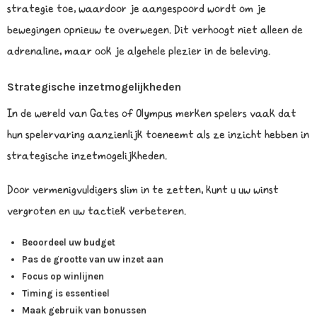
strategie toe, waardoor je aangespoord wordt om je
bewegingen opnieuw te overwegen. Dit verhoogt niet alleen de
adrenaline, maar ook je algehele plezier in de beleving.
Strategische inzetmogelijkheden
In de wereld van Gates of Olympus merken spelers vaak dat
hun spelervaring aanzienlijk toeneemt als ze inzicht hebben in
strategische inzetmogelijkheden.
Door vermenigvuldigers slim in te zetten, kunt u uw winst
vergroten en uw tactiek verbeteren.
Beoordeel uw budget
Pas de grootte van uw inzet aan
Focus op winlijnen
Timing is essentieel
Maak gebruik van bonussen