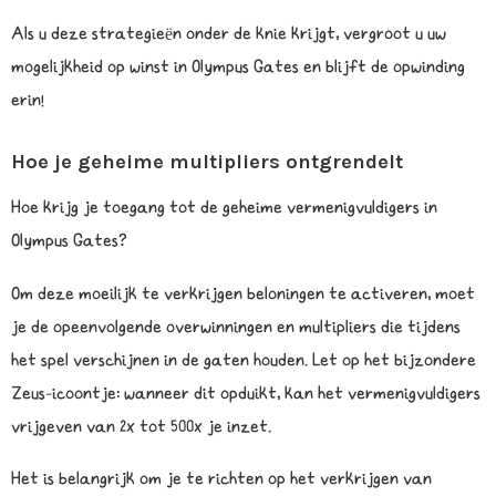
Als u deze strategieën onder de knie krijgt, vergroot u uw
mogelijkheid op winst in Olympus Gates en blijft de opwinding
erin!
Hoe je geheime multipliers ontgrendelt
Hoe krijg je toegang tot de geheime vermenigvuldigers in
Olympus Gates?
Om deze moeilijk te verkrijgen beloningen te activeren, moet
je de opeenvolgende overwinningen en multipliers die tijdens
het spel verschijnen in de gaten houden. Let op het bijzondere
Zeus-icoontje: wanneer dit opduikt, kan het vermenigvuldigers
vrijgeven van 2x tot 500x je inzet.
Het is belangrijk om je te richten op het verkrijgen van