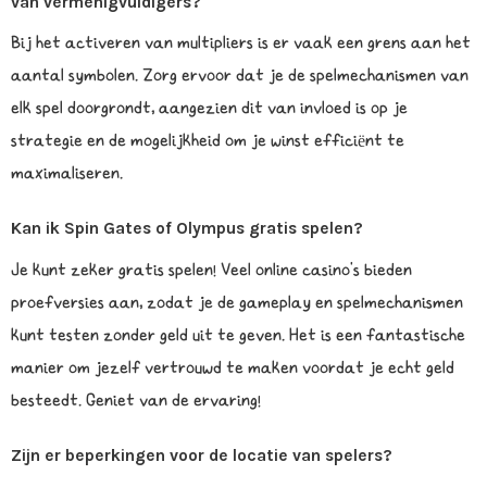
van vermenigvuldigers?
Bij het activeren van multipliers is er vaak een grens aan het
aantal symbolen. Zorg ervoor dat je de spelmechanismen van
elk spel doorgrondt, aangezien dit van invloed is op je
strategie en de mogelijkheid om je winst efficiënt te
maximaliseren.
Kan ik Spin Gates of Olympus gratis spelen?
Je kunt zeker gratis spelen! Veel online casino’s bieden
proefversies aan, zodat je de gameplay en spelmechanismen
kunt testen zonder geld uit te geven. Het is een fantastische
manier om jezelf vertrouwd te maken voordat je echt geld
besteedt. Geniet van de ervaring!
Zijn er beperkingen voor de locatie van spelers?