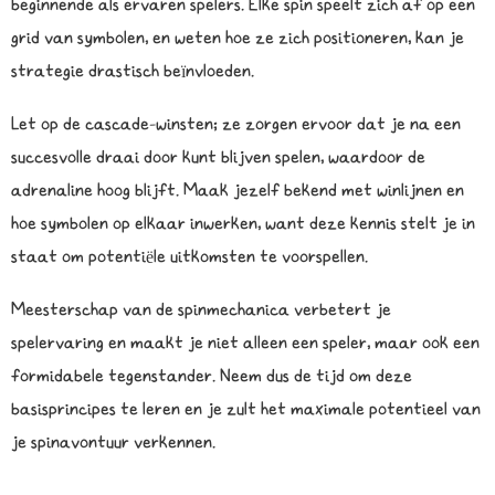
beginnende als ervaren spelers. Elke spin speelt zich af op een
grid van symbolen, en weten hoe ze zich positioneren, kan je
strategie drastisch beïnvloeden.
Let op de cascade-winsten; ze zorgen ervoor dat je na een
succesvolle draai door kunt blijven spelen, waardoor de
adrenaline hoog blijft. Maak jezelf bekend met winlijnen en
hoe symbolen op elkaar inwerken, want deze kennis stelt je in
staat om potentiële uitkomsten te voorspellen.
Meesterschap van de spinmechanica verbetert je
spelervaring en maakt je niet alleen een speler, maar ook een
formidabele tegenstander. Neem dus de tijd om deze
basisprincipes te leren en je zult het maximale potentieel van
je spinavontuur verkennen.