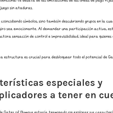
vencional te desata de las limitaciones de las líneas de pago fija
juego sin ataduras.
 coincidiendo símbolos, sino también descubriendo grupos en la cuad
giro sea emocionante. Al demandar una participación activa, e
ctora sensación de control e imprevisibilidad, ideal para quienes
 estructura es crucial para desbloquear todo el potencial de Ga
terísticas especiales y
plicadores a tener en cu
 de Gates of Olympus estaría terminado sin explorar sus caracter