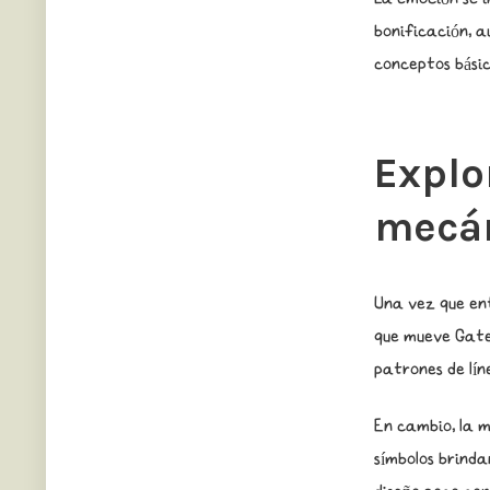
bonificación, 
conceptos básic
Explo
mecán
Una vez que en
que mueve Gate
patrones de lín
En cambio, la m
símbolos brinda