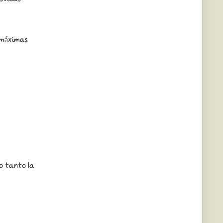
 máximas
o tanto la