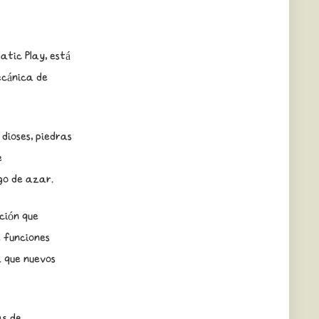
tic Play, está
ecánica de
dioses, piedras
e
go de azar.
ción que
 funciones
 que nuevos
as de