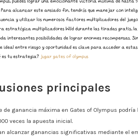
ympus, puedes lograr una emocionante victoria máxima de hasta 5
. Para alcanzar este ansiado fin, tendrás que manejar con intelig
uencia y utilizar los numerosos factores multiplicadores del juego
a estratégica multiplicadores Wild durante las tiradas gratis, l
nda interesantes posibilidades de lograr enormes recompensas. Si
ce ideal entre riesgo y oportunidad es clave para acceder a estas
é es tu estrategia?
jugar gates of olympus
usiones principales
le de ganancia máxima en Gates of Olympus podría l
000 veces la apuesta inicial.
an alcanzar ganancias significativas mediante el e