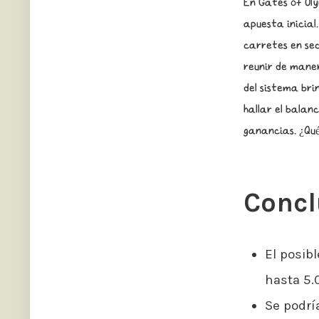
En Gates of Ol
apuesta inicial
carretes en sec
reunir de maner
del sistema bri
hallar el balan
ganancias. ¿Qu
Concl
El posib
hasta 5.
Se podrí