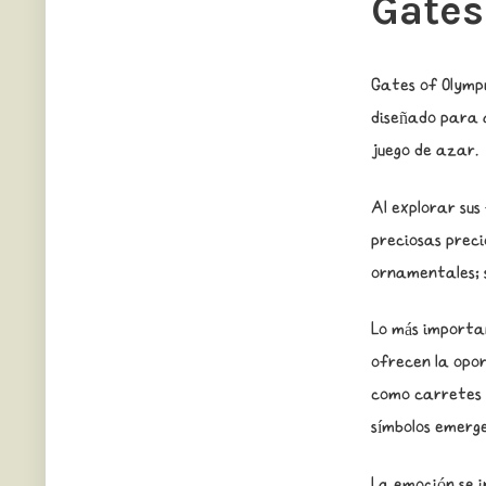
Gates
Gates of Olymp
diseñado para 
juego de azar.
Al explorar sus
preciosas preci
ornamentales; 
Lo más importan
ofrecen la opo
como carretes 
símbolos emerge
La emoción se i