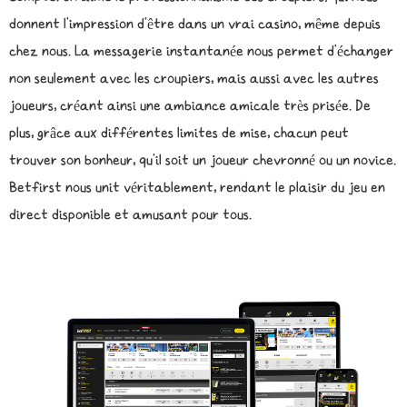
donnent l’impression d’être dans un vrai casino, même depuis
chez nous. La messagerie instantanée nous permet d’échanger
non seulement avec les croupiers, mais aussi avec les autres
joueurs, créant ainsi une ambiance amicale très prisée. De
plus, grâce aux différentes limites de mise, chacun peut
trouver son bonheur, qu’il soit un joueur chevronné ou un novice.
Betfirst nous unit véritablement, rendant le plaisir du jeu en
direct disponible et amusant pour tous.