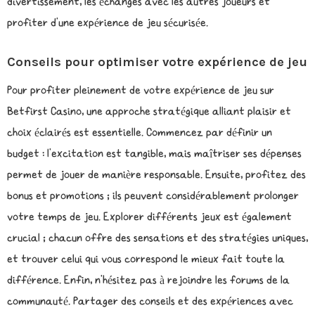
divertissement, les échanges avec les autres joueurs et
profiter d’une expérience de jeu sécurisée.
Conseils pour optimiser votre expérience de jeu
Pour profiter pleinement de votre expérience de jeu sur
Betfirst Casino, une approche stratégique alliant plaisir et
choix éclairés est essentielle. Commencez par définir un
budget : l’excitation est tangible, mais maîtriser ses dépenses
permet de jouer de manière responsable. Ensuite, profitez des
bonus et promotions ; ils peuvent considérablement prolonger
votre temps de jeu. Explorer différents jeux est également
crucial ; chacun offre des sensations et des stratégies uniques,
et trouver celui qui vous correspond le mieux fait toute la
différence. Enfin, n’hésitez pas à rejoindre les forums de la
communauté. Partager des conseils et des expériences avec