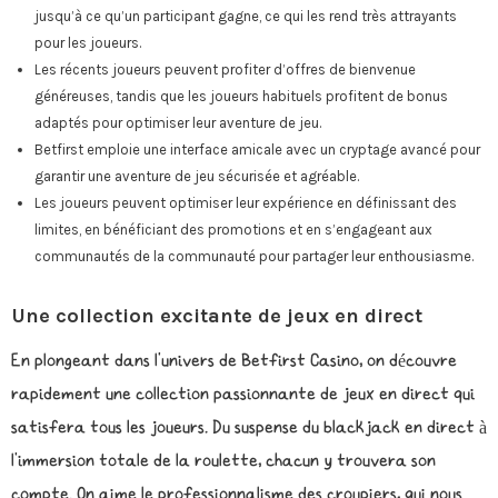
jusqu’à ce qu’un participant gagne, ce qui les rend très attrayants
pour les joueurs.
Les récents joueurs peuvent profiter d’offres de bienvenue
généreuses, tandis que les joueurs habituels profitent de bonus
adaptés pour optimiser leur aventure de jeu.
Betfirst emploie une interface amicale avec un cryptage avancé pour
garantir une aventure de jeu sécurisée et agréable.
Les joueurs peuvent optimiser leur expérience en définissant des
limites, en bénéficiant des promotions et en s’engageant aux
communautés de la communauté pour partager leur enthousiasme.
Une collection excitante de jeux en direct
En plongeant dans l’univers de Betfirst Casino, on découvre
rapidement une collection passionnante de jeux en direct qui
satisfera tous les joueurs. Du suspense du blackjack en direct à
l’immersion totale de la roulette, chacun y trouvera son
compte. On aime le professionnalisme des croupiers, qui nous