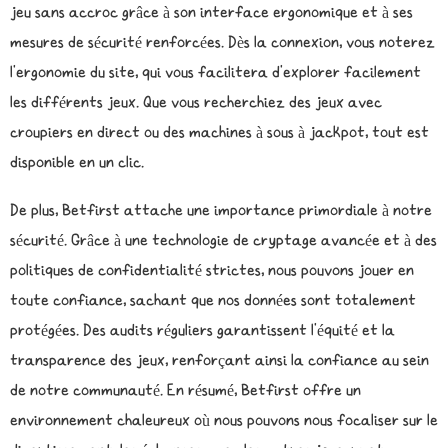
jeu sans accroc grâce à son interface ergonomique et à ses
mesures de sécurité renforcées. Dès la connexion, vous noterez
l’ergonomie du site, qui vous facilitera d’explorer facilement
les différents jeux. Que vous recherchiez des jeux avec
croupiers en direct ou des machines à sous à jackpot, tout est
disponible en un clic.
De plus, Betfirst attache une importance primordiale à notre
sécurité. Grâce à une technologie de cryptage avancée et à des
politiques de confidentialité strictes, nous pouvons jouer en
toute confiance, sachant que nos données sont totalement
protégées. Des audits réguliers garantissent l’équité et la
transparence des jeux, renforçant ainsi la confiance au sein
de notre communauté. En résumé, Betfirst offre un
environnement chaleureux où nous pouvons nous focaliser sur le