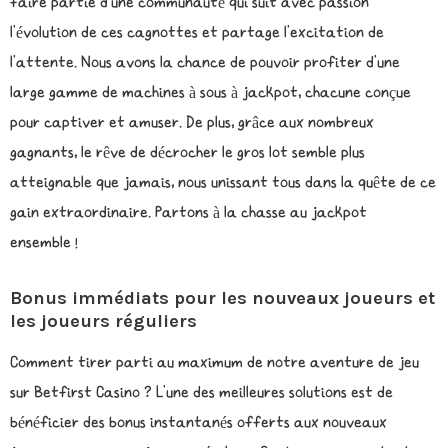
faire partie d’une communauté qui suit avec passion
l’évolution de ces cagnottes et partage l’excitation de
l’attente. Nous avons la chance de pouvoir profiter d’une
large gamme de machines à sous à jackpot, chacune conçue
pour captiver et amuser. De plus, grâce aux nombreux
gagnants, le rêve de décrocher le gros lot semble plus
atteignable que jamais, nous unissant tous dans la quête de ce
gain extraordinaire. Partons à la chasse au jackpot
ensemble !
Bonus immédiats pour les nouveaux joueurs et
les joueurs réguliers
Comment tirer parti au maximum de notre aventure de jeu
sur Betfirst Casino ? L’une des meilleures solutions est de
bénéficier des bonus instantanés offerts aux nouveaux