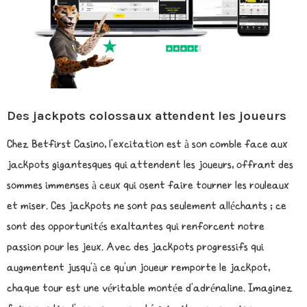
Des jackpots colossaux attendent les joueurs
Chez Betfirst Casino, l’excitation est à son comble face aux
jackpots gigantesques qui attendent les joueurs, offrant des
sommes immenses à ceux qui osent faire tourner les rouleaux
et miser. Ces jackpots ne sont pas seulement alléchants ; ce
sont des opportunités exaltantes qui renforcent notre
passion pour les jeux. Avec des jackpots progressifs qui
augmentent jusqu’à ce qu’un joueur remporte le jackpot,
chaque tour est une véritable montée d’adrénaline. Imaginez