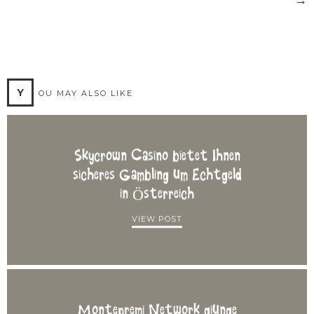
→
Y
OU MAY ALSO LIKE
Skycrown Casino bietet Ihnen
sicheres Gambling um Echtgeld
in Österreich
VIEW POST
Montepremi Network giunge