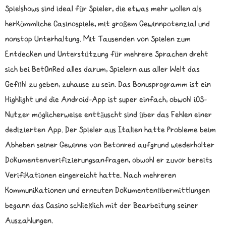
Spielshows sind ideal für Spieler, die etwas mehr wollen als
herkömmliche Casinospiele, mit großem Gewinnpotenzial und
nonstop Unterhaltung. Mit Tausenden von Spielen zum
Entdecken und Unterstützung für mehrere Sprachen dreht
sich bei BetOnRed alles darum, Spielern aus aller Welt das
Gefühl zu geben, zuhause zu sein. Das Bonusprogramm ist ein
Highlight und die Android-App ist super einfach, obwohl iOS-
Nutzer möglicherweise enttäuscht sind über das Fehlen einer
dedizierten App. Der Spieler aus Italien hatte Probleme beim
Abheben seiner Gewinne von Betonred aufgrund wiederholter
Dokumentenverifizierungsanfragen, obwohl er zuvor bereits
Verifikationen eingereicht hatte. Nach mehreren
Kommunikationen und erneuten Dokumentenübermittlungen
begann das Casino schließlich mit der Bearbeitung seiner
Auszahlungen.