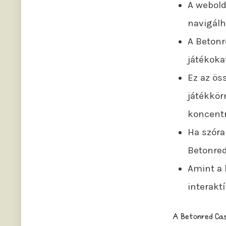
A webold
navigálh
A Betonr
játékoka
Ez az ö
játékkör
koncentr
Ha szóra
Betonre
Amint a 
interakt
A Betonred Casi