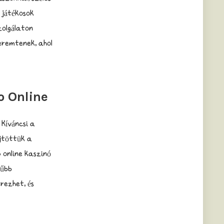
 játékosok
zolgálaton
eremtenek, ahol
o Online
Kíváncsi a
űjtöttük a
 online kaszinó
zűbb
rezhet, és