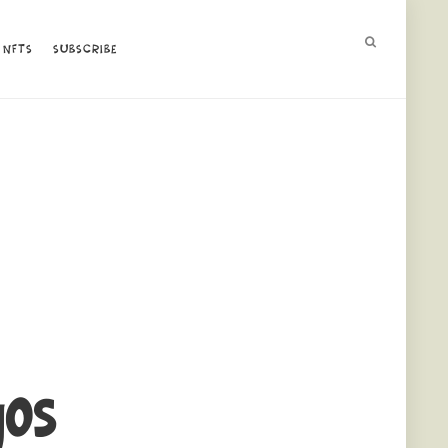
NFTS
NFTS
SUBSCRIBE
SUBSCRIBE
gos