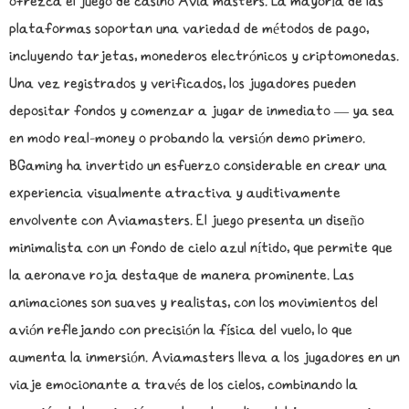
ofrezca el juego de casino Avia masters. La mayoría de las
plataformas soportan una variedad de métodos de pago,
incluyendo tarjetas, monederos electrónicos y criptomonedas.
Una vez registrados y verificados, los jugadores pueden
depositar fondos y comenzar a jugar de inmediato — ya sea
en modo real-money o probando la versión demo primero.
BGaming ha invertido un esfuerzo considerable en crear una
experiencia visualmente atractiva y auditivamente
envolvente con Aviamasters. El juego presenta un diseño
minimalista con un fondo de cielo azul nítido, que permite que
la aeronave roja destaque de manera prominente. Las
animaciones son suaves y realistas, con los movimientos del
avión reflejando con precisión la física del vuelo, lo que
aumenta la inmersión. Aviamasters lleva a los jugadores en un
viaje emocionante a través de los cielos, combinando la