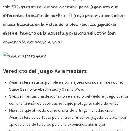
solo €0.1, garantiza que sea accesible para jugadores con
diferentes tamaños de bankroll. El juego presenta mecánicas
únicas basadas en la física de la vida real. Los jugadores
eligen el tamaño de la apuesta y presionan el botón Spin,
enviando la aeronave a volar.
Veredicto del juego Aviamasters
Aviamasters está disponible en los mejores casinos en línea como
Stake Casino, LiveBet, Razed y Casino Wow.
Si experimentas una desconexión en medio del vuelo, el juego cuenta
con una función de auto-cashout que protege tu saldo de ronda.
Mientras que el modo demo oficial de la tragamonedas crash
Aviamasters es perfecto para entrenar, muchos jugadores optan por
aplicaciones de terceros para una experiencia aún mejor.