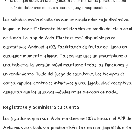
Ya sea que estés en racha ganadora o enfrentando pérdidas, saber
cuándo detenerse es crucial para un juego responsable.
Los cohetes están diseñados con un resplandor rojo distintivo,
lo que los hace fácilmente identificables en medio del cielo azul
de fondo. La app de Avia Masters está disponible para
dispositivos Android y iOS, facilitando disfrutar del juego en
cualquier momento y lugar. Ya sea que uses un smartphone o
una tableta, la versión móvil mantiene todas las funciones y
un rendimiento fluido del juego de escritorio. Los tiempos de
carga rápidos, controles intuitivos y una jugabilidad receptiva
aseguran que los usuarios móviles no se pierdan de nada.
Regístrate y administra tu cuenta
Los jugadores que usan Avia masters en iOS o buscan el APK de
Avia masters todavía pueden disfrutar de una jugabilidad sin