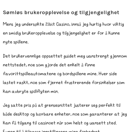
Sømløs brukeropplevelse og tilgjengelighet
Mens jeg undersøkte 21bit Casino, innså jeg hurtig hvor viktig
en smidig brukeropplevelse og tilgjengelighet er for å kunne
nyte spillene.
Det brukervennlige oppsettet guidet meg uanstrengt gjennom
nettstedet, noe som gjorde det enkelt å finne
favorittspilleautomatene og bordspillene mine. Hver side
lastet raskt, noe som fjernet frustrerende forsinkelser som
kan avbryte spillflyten min.
Jeg satte pris på at grensesnittet justerer seg perfekt til
både desktop og bærbare enheter, noe som garanterer at jeg
kan få tilgang til casinoet når som helst og uansett sted.