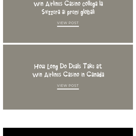
Win Airlines Casino collega la
Svizzera ai premi globali
VIEW POST
How Long Do Deals Take at
Win Airlines Casino in Canada
VIEW POST