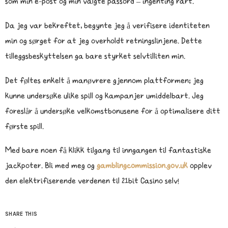
som min e-post og min valgte passord – ingenting rart.
Da jeg var bekreftet, begynte jeg å verifisere identiteten
min og sørget for at jeg overholdt retningslinjene. Dette
tilleggsbeskyttelsen ga bare styrket selvtilliten min.
Det føltes enkelt å manøvrere gjennom plattformen; jeg
kunne undersøke ulike spill og kampanjer umiddelbart. Jeg
foreslår å undersøke velkomstbonusene for å optimalisere ditt
første spill.
Med bare noen få klikk tilgang til inngangen til fantastiske
jackpoter. Bli med meg og
gamblingcommission.gov.uk
opplev
den elektrifiserende verdenen til 21bit Casino selv!
SHARE THIS