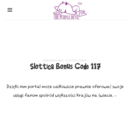
The
Purple
Devil
BROWSING CATEGORY
Slottica Bonus Code 117
Dzięki nim portal może całkowicie prawnie oferować swoje
usługi fanom spośród większości krajów na świecie. –