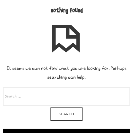
nothing found
It seems we can not find what you are looking for. Perhaps
searching can help.
SEARCH
FOR: