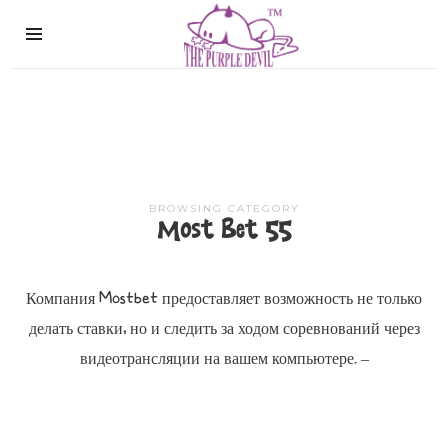
The
Purple
Devil
BROWSING CATEGORY
Most Bet 55
Компания Mostbet предоставляет возможность не только
делать ставки, но и следить за ходом соревнований через
видеотрансляции на вашем компьютере. –