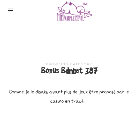
The
Purple
Devil
BROWSING CATEGORY
Bonus Bdmbet 387
Comme je le disais, avant plus de jeux être proposé par le
casino en tracé. –