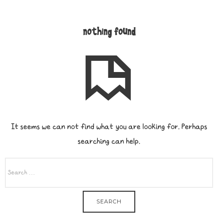
nothing found
It seems we can not find what you are looking for. Perhaps
searching can help.
SEARCH
FOR: