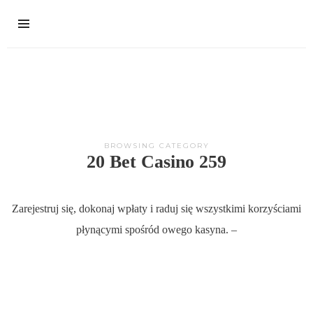
The
Purple
Devil
BROWSING CATEGORY
20 Bet Casino 259
Zarejestruj się, dokonaj wpłaty i raduj się wszystkimi korzyściami
płynącymi spośród owego kasyna. –