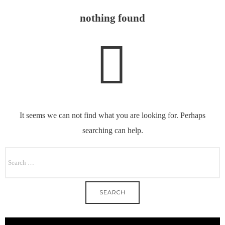
nothing found
It seems we can not find what you are looking for. Perhaps
searching can help.
SEARCH
FOR: